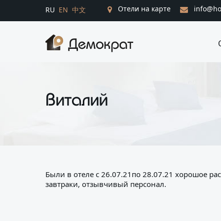
Отели на карте
info@ho
RU
EN
中文
Виталий
Были в отеле с 26.07.21по 28.07.21 хорошое ра
завтраки, отзывчивый персонал.