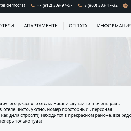
tel.democrat
+7 (812) 309-97-57
8 (800) 333-47-32
ОТЕЛИ
АПАРТАМЕНТЫ
ОПЛАТА
ИНФОРМАЦИ
з другого ужасного отеля. Нашли случайно и очень рады
в отеле чисто, уютно, номер просторный , персонал
 как дела спросят!) Находится в прекрасном районе, все ряд
 Теперь только туда!