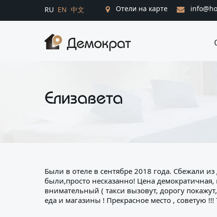
Отели на карте
info@ho
RU
EN
中文
Елизавета
Были в отеле в сентябре 2018 года. Сбежали и
были,просто несказанно! Цена демократичная, 
внимательный ( такси вызовут, дорогу покажут,
еда и магазины ! Прекрасное место , советую !!!