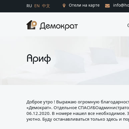
Отели на карте
info@ho
RU
EN
中文
Ариф
Доброе утро ! Выражаю огромную благодарност
«Демократ». Отдельное СПАСИБОадминистратор
06.12.2020. В номере нашел все необходимое. 
уютно. Буду останавливаться только здесь и 