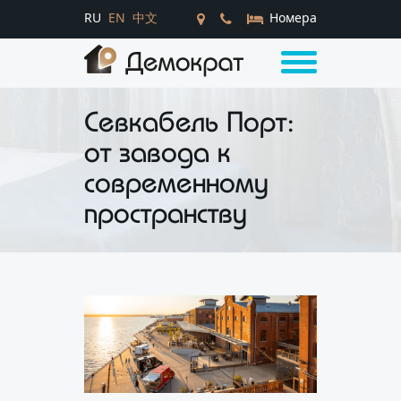
RU
EN
中文
Номера
Севкабель Порт:
от завода к
современному
пространству