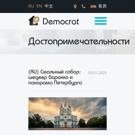
RU
EN
中文
客房
Достопримечательности
(RU) Смольный собор:
09.01.2025
шедевр барокко и
панорама Петербурга